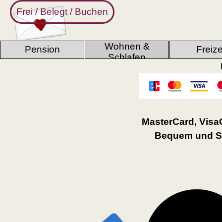
Direkt zum Seiteninhalt
Frei / Belegt / Buchen
Wohnen &
Pension
Freize
▼
▼
Schlafen
MasterCard, VisaC
Bequem und Si