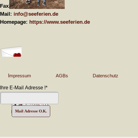
Fax. 07556 50420
Mail:
info@seeferien.de
Homepage:
https://www.seeferien.de
I
mpressum
AGBs
Datenschutz
Copyr
Ihre E-Mail Adresse !
*
15 Min:
1
Heute:
25
Gestern:
91
Gesamt:
130.147
Seit:
16.10.2021