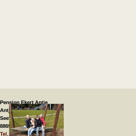
Pension Ekert Antje
Antje Ekert
Seefelderstr. 3
88690 Unteruhldingen
Tel. 07556 50411