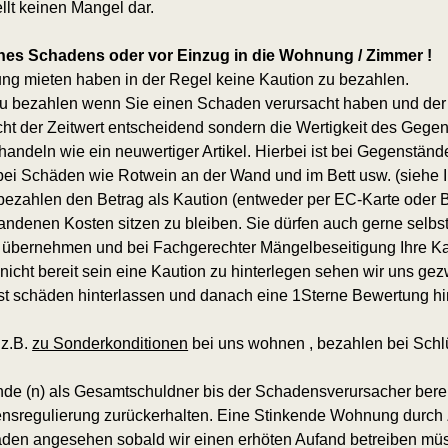
llt keinen Mangel dar.
ines Schadens oder vor Einzug in die Wohnung / Zimmer !
ung mieten haben in der Regel keine Kaution zu bezahlen.
t zu bezahlen wenn Sie einen Schaden verursacht haben und d
cht der Zeitwert entscheidend sondern die Wertigkeit des Gegens
ehandeln wie ein neuwertiger Artikel. Hierbei ist bei Gegenst
B. bei Schäden wie Rotwein an der Wand und im Bett usw. (sieh
e bezahlen den Betrag als Kaution (entweder per EC-Karte oder B
standenen Kosten sitzen zu bleiben. Sie dürfen auch gerne selb
en übernehmen und bei Fachgerechter Mängelbeseitigung Ihre K
ht bereit sein eine Kaution zu hinterlegen sehen wir uns gez
st schäden hinterlassen und danach eine 1Sterne Bewertung hi
 z.B.
zu Sonderkonditionen
bei uns wohnen , bezahlen bei Schl
nde (n) als Gesamtschuldner bis der Schadensverursacher bere
regulierung zurückerhalten. Eine Stinkende Wohnung durch Z
haden angesehen sobald wir einen erhöten Aufand betreiben mü