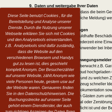
9. Daten und weitergabe Ihrer Daten
Es wird darauf hingewiesen, dass die beim Ges
Diese Seite benutzt Cookies , für die
z.B. (Gemeinde, sog. Polizeiliche Meldung) w
Bereitstellung und Analyse unserer
Dienste. Durch die Nutzung unserer
10. Anlagen und Einrichtungen
Webseite erklären Sie sich mit Cookies
Der Besteller/Gast ist für schuldhafte Besc
und den Analysetools einverstanden.
verantwortlich. Sie erhalten jederzeit eine 
z.B. Analysetools sind dafür zuständig,
kein mangel und muss vom Anwender bei Inbet
dass die Website auf den
verschiedenen Browsern und Handys
11. Videoüberwachung / Bewegungsmelder
gut zu lesen ist, dies geschieht
Einige Bereiche sind Videoüberwacht z.B. Gara
komplett Anonym. Der Besucherzähler
Die Daten werden in eine Cloud hochgeladen un
auf unserer Website, zählt Anonym wie
wollen, fragen Sie uns wann und zu welchen Z
viele Personen heute, gestern usw auf
damit evtl. Schäden am Fahrzeug schneller Id
der Website waren. Genaueres finden
Schadensbegrenzung und Dokumentation sowi
Sie in den Datenschutzhinweisen. Die
die Garage kann von eiinigen Gästen zum unter
Buchungsstrecke auf unserer Seite
Gegenstände und bei Diebstal oder Zerstörung f
gehört einem Dienstleister, der auch
ein evtl. Filmmaterial nicht Pflicht ist und de
zum richtigen Anzeigen der Daten Ihren