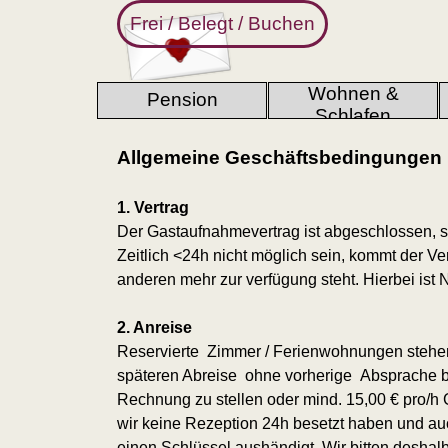
Direkt zum Seiteninhalt
Frei / Belegt / Buchen
Wohnen &
Pension
▼
Schlafen
Allgemeine Geschäftsbedingungen
1. Vertrag
Der Gastaufnahmevertrag ist abgeschlossen, so
Zeitlich <24h nicht möglich sein, kommt der 
anderen mehr zur verfügung steht. Hierbei ist 
2. Anreise
Reservierte Zimmer / Ferienwohnungen stehen
späteren Abreise ohne vorherige Absprache be
Rechnung zu stellen oder mind. 15,00 € pro/
wir keine Rezeption 24h besetzt haben und au
einen Schlüssel aushändigt. Wir bitten deshalb