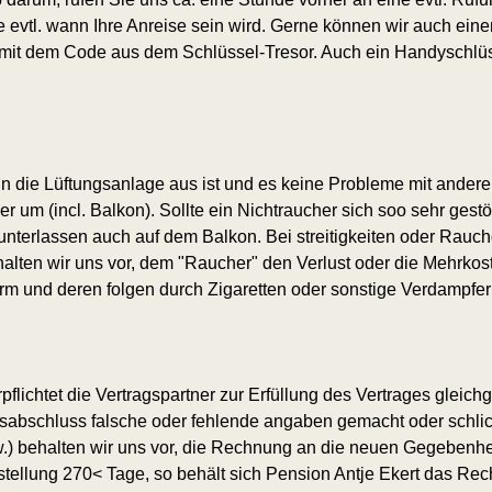
ie evtl. wann Ihre Anreise sein wird. Gerne können wir auch ein
mit dem Code aus dem Schlüssel-Tresor. Auch ein Handyschlüsse
n die Lüftungsanlage aus ist und es keine Probleme mit andere
um (incl. Balkon). Sollte ein Nichtraucher sich soo sehr gestör
unterlassen auch auf dem Balkon. Bei streitigkeiten oder Rauch
halten wir uns vor, dem "Raucher" den Verlust oder die Mehrkos
arm und deren folgen durch Zigaretten oder sonstige Verdampfe
ichtet die Vertragspartner zur Erfüllung des Vertrages gleichg
gsabschluss falsche oder fehlende angaben gemacht oder schli
.) behalten wir uns vor, die Rechnung an die neuen Gegebenhe
ellung 270< Tage, so behält sich Pension Antje Ekert das Rec