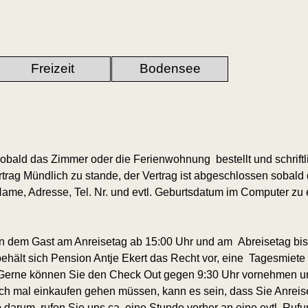
Menü überspringen
Freizeit
Bodensee
▼
▼
▼
bald das Zimmer oder die Ferienwohnung bestellt und schriftlich
Vertrag Mündlich zu stande, der Vertrag ist abgeschlossen sob
Name, Adresse, Tel. Nr. und evtl. Geburtsdatum im Computer zu 
 dem Gast am Anreisetag ab 15:00 Uhr und am Abreisetag bis 1
hält sich Pension Antje Ekert das Recht vor, eine Tagesmiet
h Gerne können Sie den Check Out gegen 9:30 Uhr vornehmen 
ch mal einkaufen gehen müssen, kann es sein, dass Sie Anreis
 darum, rufen Sie uns ca. eine Stunde vorher an eine evtl. Rufu