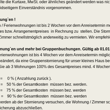
llte die Kurtaxe, MwSt. oder ähnliches geändert werden was nich
eidseitigem Einverständnis vorgenommen.
nung`en !
 / Ferienwohnungen ist bis 2 Wochen vor dem Anreisetermin mög
es bzw. Arrangementpreises in Rechnung zu stellen. Die Storni
Zimmer schnellstmöglich anderweitig zu vermieten. Wir empfeh
ohnung`en und mehr bei Gruppenbuchungen. Gültig ab 01.01
erienwohnungen ist bis 4 Wochen vor dem Anreisetermin möglic
ndert, da eine Gruppenstornierung für unser kleines Haus bed
 Sie ab 3 Wohnungen 100% des Gesamtpreises mind. 4 Wochen i
 0 % ( Anzahlung zurück ).
e = 50 % der Gesamtkosten müssen bez. werden.
 = 75 % der Gesamtkosten müssen bez. werden
 = 90 % der Gesamtkosten müssen bez. werden
r werden ab der Stornierung versuchen, die Wohnung / Zimmer sc
sicherung abzuschließen.