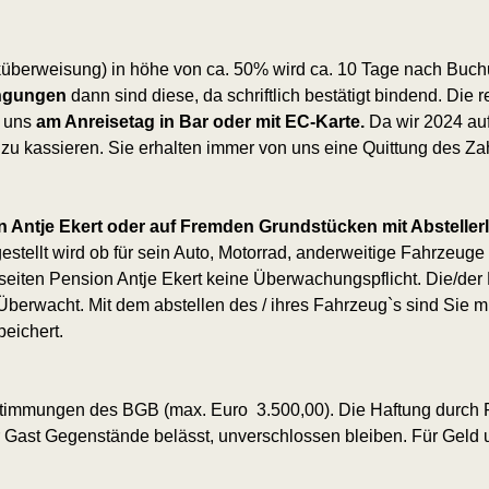
überweisung) in höhe von ca. 50% wird ca. 10 Tage nach Buchu
ingungen
dann sind diese, da schriftlich bestätigt bindend. Die
 uns
am Anreisetag in Bar oder mit EC-Karte.
Da wir 2024 auf
 zu kassieren. Sie erhalten immer von uns eine Quittung des
Za
 Antje Ekert oder auf Fremden Grundstücken mit Absteller
estellt wird ob für sein Auto, Motorrad, anderweitige Fahrzeug
eiten Pension Antje Ekert keine Überwachungspflicht. Die/der B
-Überwacht. Mit dem abstellen des / ihres Fahrzeug`s sind Sie
eichert.
estimmungen des BGB (max. Euro 3.500,00). Die Haftung durch 
er Gast Gegenstände belässt, unverschlossen bleiben. Für Ge