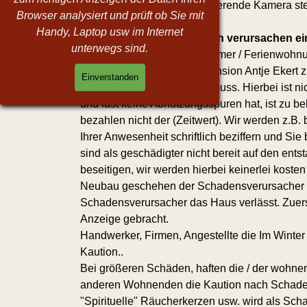
müssen. Eine nicht funktionierende Kamera ste
Browser analysiert und prüft ob Sie mit
Handy, Laptop usw im Internet
12. Kaution / entweder nach verursachen e
unterwegs sind.
Gäste die Kurzfristig ein Zimmer / Ferienwohn
Eine Kaution ist dann an Pension Antje Eker
Einverstanden
Materialien ersetzt werden muss. Hierbei ist ni
und fast keine Abnutzungsspuren hat, ist zu b
bezahlen nicht der (Zeitwert). Wir werden z.
Ihrer Anwesenheit schriftlich beziffern und Si
sind als geschädigter nicht bereit auf den ent
beseitigen, wir werden hierbei keinerlei kost
Neubau geschehen der Schadensverursacher nic
Schadensverursacher das Haus verlässt. Zuer
Anzeige gebracht.
Handwerker, Firmen, Angestellte die Im Winter
Kaution..
Bei größeren Schäden, haften die / der wohne
anderen Wohnenden die Kaution nach Schadens
"Spirituelle" Räucherkerzen usw. wird als Sc