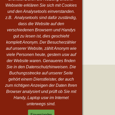
Webseite erklären Sie sich mit Cookies
und den Analysetools einverstanden.
z.B. Analysetools sind dafür zuständig,
dass die Website auf den
verschiedenen Browsern und Handys
gut zu lesen ist, dies geschieht
komplett Anonym. Der Besucherzähler
auf unserer Website, zählt Anonym wie
viele Personen heute, gestern usw auf
der Website waren. Genaueres finden
Sie in den Datenschutzhinweisen. Die
Buchungsstrecke auf unserer Seite
Pension Ekert Antje
gehört einem Dienstleister, der auch
Antje Ekert
zum richtigen Anzeigen der Daten Ihren
Seefelderstr. 3
Browser analysiert und prüft ob Sie mit
88690 Unteruhldingen
Handy, Laptop usw im Internet
Tel. 07556 50411
unterwegs sind.
Fax. 07556 50420
Einverstanden